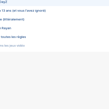
 DayZ
 a 13 ans (et vous l'avez ignoré)
e (littéralement)
im Rayan
 toutes les règles
s les jeux vidéo
us choquant de Rockstar ? - Le scandale BULLY
e plus moche de Steam
du RÊVE tourne au CAUCHEMAR
pendant 8 heures
it… à tort
umiliés par un jeu vidéo
ire - Final Fantasy 8