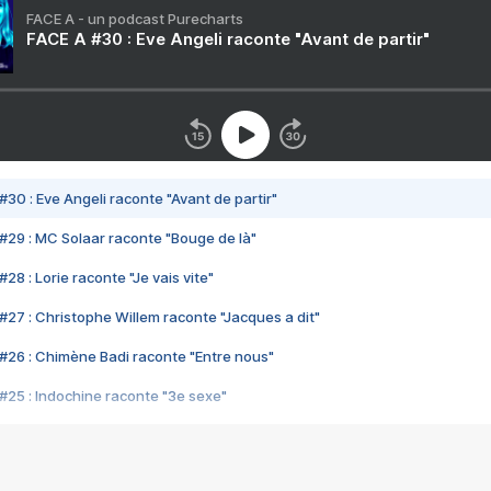
FACE A - un podcast Purecharts
FACE A #30 : Eve Angeli raconte "Avant de partir"
#30 : Eve Angeli raconte "Avant de partir"
#29 : MC Solaar raconte "Bouge de là"
28 : Lorie raconte "Je vais vite"
#27 : Christophe Willem raconte "Jacques a dit"
#26 : Chimène Badi raconte "Entre nous"
#25 : Indochine raconte "3e sexe"
#24 : Zaho raconte "C'est chelou"
#23 : Patrick Bruel raconte "Au café des délices"